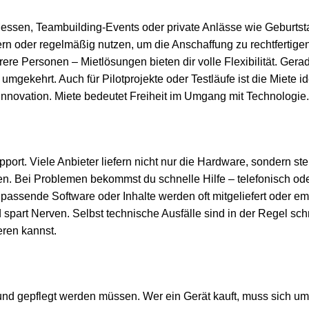
n, Messen, Teambuilding-Events oder private Anlässe wie Geburt
ern oder regelmäßig nutzen, um die Anschaffung zu rechtfertige
rere Personen – Mietlösungen bieten dir volle Flexibilität. Ge
t umgekehrt. Auch für Pilotprojekte oder Testläufe ist die Mie
 Innovation. Miete bedeutet Freiheit im Umgang mit Technologie.
upport. Viele Anbieter liefern nicht nur die Hardware, sondern st
ben. Bei Problemen bekommst du schnelle Hilfe – telefonisch oder
assende Software oder Inhalte werden oft mitgeliefert oder em
 spart Nerven. Selbst technische Ausfälle sind in der Regel schn
eren kannst.
t und gepflegt werden müssen. Wer ein Gerät kauft, muss sich 