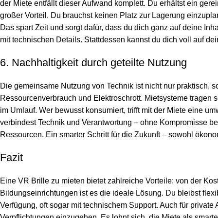
der Miete entfällt dieser Aufwand komplett. Du erhältst ein ger
großer Vorteil. Du brauchst keinen Platz zur Lagerung einzu
Das spart Zeit und sorgt dafür, dass du dich ganz auf deine In
mit technischen Details. Stattdessen kannst du dich voll auf de
6. Nachhaltigkeit durch geteilte Nutzung
Die gemeinsame Nutzung von Technik ist nicht nur praktisch, so
Ressourcenverbrauch und Elektroschrott. Mietsysteme tragen so
im Umlauf. Wer bewusst konsumiert, trifft mit der Miete eine 
verbindest Technik und Verantwortung – ohne Kompromisse bei Q
Ressourcen. Ein smarter Schritt für die Zukunft – sowohl ökon
Fazit
Eine VR Brille zu mieten bietet zahlreiche Vorteile: von der Ko
Bildungseinrichtungen ist es die ideale Lösung. Du bleibst fle
Verfügung, oft sogar mit technischem Support. Auch für private
Verpflichtungen einzugehen. Es lohnt sich, die Miete als smart