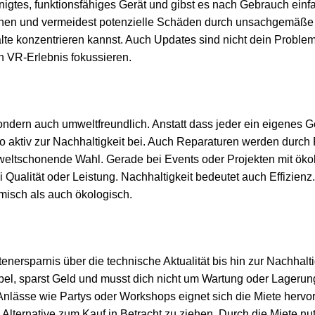
einigtes, funktionsfähiges Gerät und gibst es nach Gebrauch ein
planen und vermeidest potenzielle Schäden durch unsachgemäße
halte konzentrieren kannst. Auch Updates sind nicht dein Proble
in VR-Erlebnis fokussieren.
ndern auch umweltfreundlich. Anstatt dass jeder ein eigenes Ger
 aktiv zur Nachhaltigkeit bei. Auch Reparaturen werden durch F
umweltschonende Wahl. Gerade bei Events oder Projekten mit ök
ualität oder Leistung. Nachhaltigkeit bedeutet auch Effizienz
omisch als auch ökologisch.
stenersparnis über die technische Aktualität bis hin zur Nachha
xibel, sparst Geld und musst dich nicht um Wartung oder Lageru
 Anlässe wie Partys oder Workshops eignet sich die Miete hervo
e Alternative zum Kauf in Betracht zu ziehen. Durch die Miete n