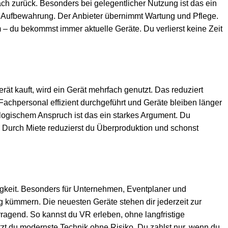
fach zurück. Besonders bei gelegentlicher Nutzung ist das ein
 Aufbewahrung. Der Anbieter übernimmt Wartung und Pflege.
m – du bekommst immer aktuelle Geräte. Du verlierst keine Zeit
ät kauft, wird ein Gerät mehrfach genutzt. Das reduziert
achpersonal effizient durchgeführt und Geräte bleiben länger
ologischem Anspruch ist das ein starkes Argument. Du
. Durch Miete reduzierst du Überproduktion und schonst
ltigkeit. Besonders für Unternehmen, Eventplaner und
ng kümmern. Die neuesten Geräte stehen dir jederzeit zur
rragend. So kannst du VR erleben, ohne langfristige
utzt du modernste Technik ohne Risiko. Du zahlst nur, wenn du