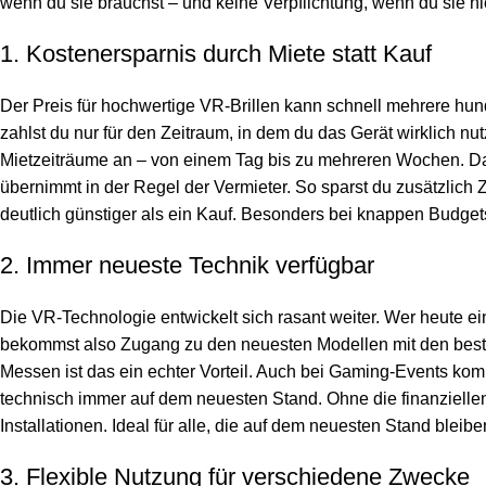
wenn du sie brauchst – und keine Verpflichtung, wenn du sie nic
1. Kostenersparnis durch Miete statt Kauf
Der Preis für hochwertige VR-Brillen kann schnell mehrere hund
zahlst du nur für den Zeitraum, in dem du das Gerät wirklich nu
Mietzeiträume an – von einem Tag bis zu mehreren Wochen. Das
übernimmt in der Regel der Vermieter. So sparst du zusätzlich
deutlich günstiger als ein Kauf. Besonders bei knappen Budgets i
2. Immer neueste Technik verfügbar
Die VR-Technologie entwickelt sich rasant weiter. Wer heute ein 
bekommst also Zugang zu den neuesten Modellen mit den best
Messen ist das ein echter Vorteil. Auch bei Gaming-Events kommt
technisch immer auf dem neuesten Stand. Ohne die finanziellen R
Installationen. Ideal für alle, die auf dem neuesten Stand bleibe
3. Flexible Nutzung für verschiedene Zwecke